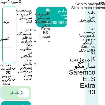
منو
0
مورد
0
توما
Skip to navigation
Skip to main content
مشخصات
سفارش
خانه
کامپوزیت
تلفنی
مواد
سارمکو
:
دندانپزشکی
A3:
برند
09128898409
مواد
عدم
ترمیمی
چسبندگی
کامپوزیت
به قلم
کشور
کامپوزیت
پایداری
سارمکو
رنگ
Saremco
مطلوب
ELS Extra
در
B3
طولانی
کامپوزیت
مدت
پالیش
سارمکو
ضمانت
پذیری و
اصالت
Saremco
درخشش
کالا
بسیار
فروش
ELS
عالی
تکی و
عمده
Extra
B3
واتساپ