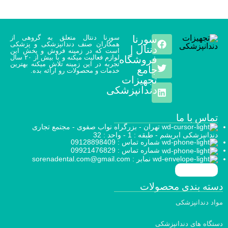
سورنا
سورنا دنتال متعلق به گروهی از
همکاران صنف دندانپزشکی و پزشکی
دنتال |
است که در زمینه فروش و پخش این
لوازم فعالیت میکنه و با بیش از ۲۰ سال
فروشگاه
تجربه در این زمینه تلاش میکنه بهترین
جامع
خدمات و محصولات رو ارائه بده.
تجهیزات
دندانپزشکی
تماس با ما
تهران - بزرگراه نواب صفوی - مجتمع تجاری
دندانپزشکی ابریشم - طبقه : 1 - واحد : 32
شماره تماس : 09128898409
شماره تماس : 09921476829
نمابر : sorenadental.com@gmail.com
دسته بندی محصولات
مواد دندانپزشکی
دستگاه های دندانپزشکی