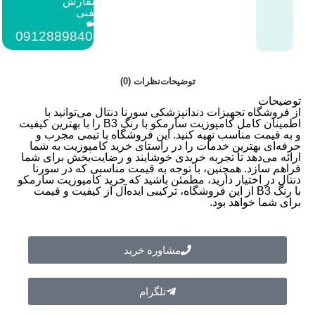
سفارش
تلفنی
:
09128898409
توضیحات
نظرات (0)
توضیحات
از فروشگاه
تجهیزات دندانپزشکی
سورنا دنتال می‌توانید با
اطمینان کامل کامپوزیت سارمکو با رنگ B3 را با بهترین کیفیت
و به قیمت مناسب تهیه کنید. این فروشگاه با تیمی مجرب و
حرفه‌ای بهترین خدمات را در راستای
خرید کامپوزیت
به شما
ارائه می‌دهد تا تجربه خریدی خوشایند و رضایت‌بخش برای شما
فراهم سازد. همچنین، با توجه به قیمت مناسبی که در سورنا
دنتال در اختیار دارید، مطمئن باشید که
خرید کامپوزیت سارمکو
با رنگ B3 از این فروشگاه، ترکیبی ایده‌آل از کیفیت و قیمت
برای شما خواهد بود.
مشاوره خرید
تلگرام