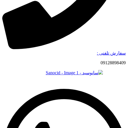
سفارش تلفنی :
09128898409