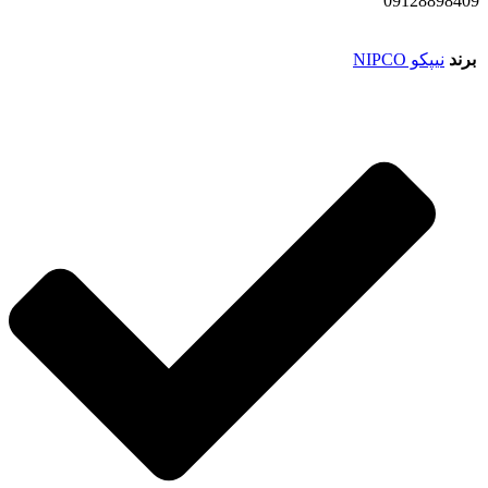
09128898409
برند
نیپکو NIPCO