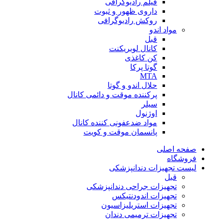
فیلم رادیوگرافی
داروی ظهور و ثبوت
روکش رادیوگرافی
مواد اندو
قبل
کانال لوبریکنت
کن کاغذی
گوتا پرکا
MTA
حلال اندو و گوتا
پرکننده موقت و دائمی کانال
سیلر
اوژنول
مواد ضدعفونی کننده کانال
پانسمان موقت و کویت
صفحه اصلی
فروشگاه
لیست تجهیزات دندانپزشکی
قبل
تجهیزات جراحی دندانپزشکی
تجهیزات اندودنتیکس
تجهیزات استریلیزاسیون
تجهیزات ترمیمی دندان