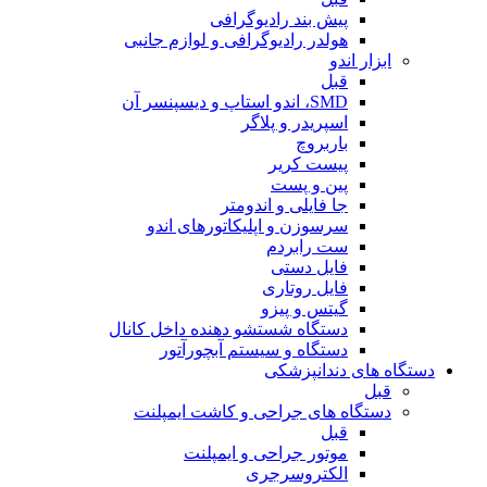
پیش بند رادیوگرافی
هولدر رادیوگرافی و لوازم جانبی
ابزار اندو
قبل
SMD، اندو استاپ و دیسپنسر آن
اسپریدر و پلاگر
باربروچ
پیست کریر
پین و پست
جا فایلی و اندومتر
سرسوزن و اپلیکاتورهای اندو
ست رابردم
فایل دستی
فایل روتاری
گیتس و پیزو
دستگاه شستشو دهنده داخل کانال
دستگاه و سیستم آبچورآتور
دستگاه های دندانپزشکی
قبل
دستگاه های جراحی و کاشت ایمپلنت
قبل
موتور جراحی و ایمپلنت
الکتروسرجری